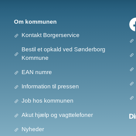
Om kommunen
Kontakt Borgerservice
Bestil et opkald ved Sønderborg
Kommune
EAN numre
Information til pressen
Job hos kommunen
Akut hjælp og vagttelefoner
Nyheder