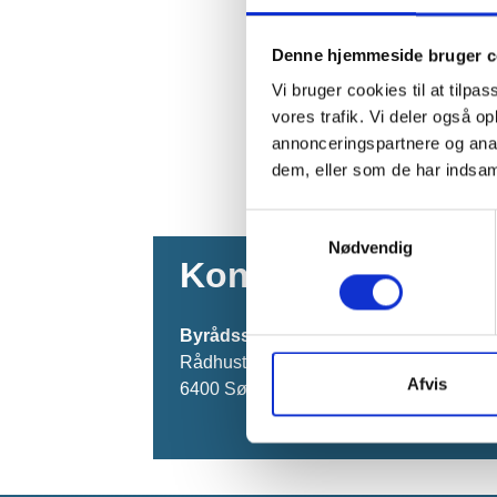
Denne hjemmeside bruger c
Vi bruger cookies til at tilpas
vores trafik. Vi deler også 
annonceringspartnere og anal
dem, eller som de har indsaml
Samtykkevalg
Nødvendig
Kontakt os
Byrådssekretariatet og Jura
Rådhustorvet 10
Afvis
6400 Sønderborg