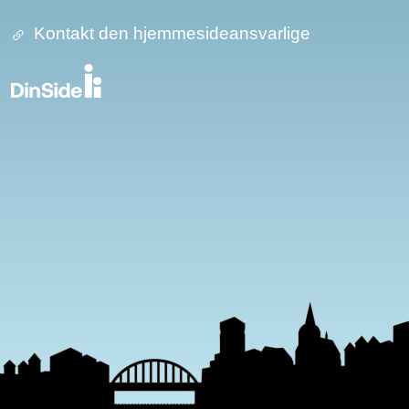
Kontakt den hjemmesideansvarlige