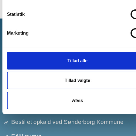
Statistik
Marketing
Sønderborg Kommune
E-mail:
post@sonderborg.dk
Tillad alle
Hovedtelefonnr.:
+45 88 72 64 00
CVR-nr.: 29 18 97 73
Tillad valgte
Om kommunen
Afvis
Kontakt Borgerservice
Bestil et opkald ved Sønderborg Kommune