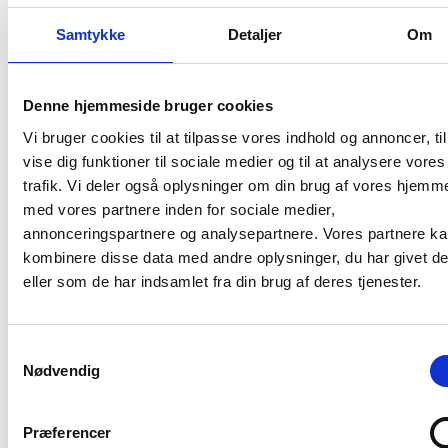
Samtykke
Detaljer
Om
Kontakt os
Denne hjemmeside bruger cookies
Vi bruger cookies til at tilpasse vores indhold og annoncer, til
Center for Hjælpemidler og
vise dig funktioner til sociale medier og til at analysere vores
Kommunikation
trafik. Vi deler også oplysninger om din brug af vores hjemm
Att. Visiteret Transport
med vores partnere inden for sociale medier,
Ellegårdvej 25 A
annonceringspartnere og analysepartnere. Vores partnere k
6400 Sønderborg
kombinere disse data med andre oplysninger, du har givet d
eller som de har indsamlet fra din brug af deres tjenester.
E-mail:
transportkontoret@sonderborg.dk
Tlf. nr.:
+45 88 72 41 41
Samtykkevalg
Nødvendig
Telefontider:
Mandag – fredag: 10.00 – 12.00
Præferencer