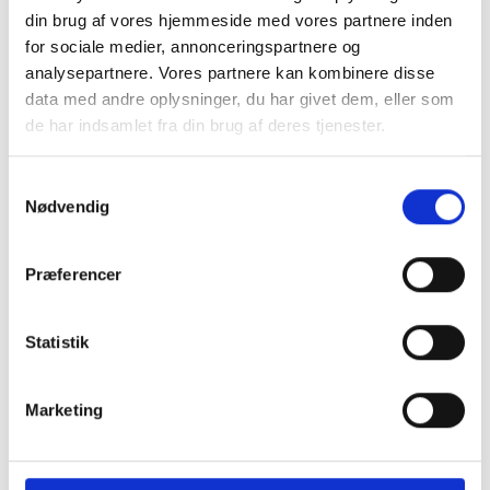
din brug af vores hjemmeside med vores partnere inden
databeskyttelse?
for sociale medier, annonceringspartnere og
analysepartnere. Vores partnere kan kombinere disse
data med andre oplysninger, du har givet dem, eller som
Har kommunens oplysningspligt?
de har indsamlet fra din brug af deres tjenester.
Samtykkevalg
Hvor sikker er mine delte
Nødvendig
persondata med Sønderborg
Kommune (informations- og
cybersikkerhed)?
Præferencer
Statistik
Hvad er en databeskyttelsesrådgiver
(DPO) ?
Marketing
Hvad kan databeskyttelserådgiveren