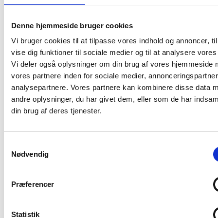
Badevandsprofil Gammelmark
Camping
Denne hjemmeside bruger cookies
Badevandsprofil Havnbjerg Strand
Vi bruger cookies til at tilpasse vores indhold og annoncer, til
Badevandsprofil Kragesand
vise dig funktioner til sociale medier og til at analysere vores 
Vi deler også oplysninger om din brug af vores hjemmeside
Badevandsprofil Lambjerglund
vores partnere inden for sociale medier, annonceringspartne
Badevandsprofil Lusig Strand
analysepartnere. Vores partnere kan kombinere disse data 
andre oplysninger, du har givet dem, eller som de har indsaml
Badevandsprofil Mommark Marina
din brug af deres tjenester.
Badevandsprofil Skivedepotet
Badevandsprofil Sønderborg
Samtykkevalg
badestrand
Nødvendig
Badevandsprofil Sønderborg
Sundgade (Toøren)
Præferencer
Badevandsprofil Vemmingbund
Statistik
Badevandsprofil Alnor Strandpark