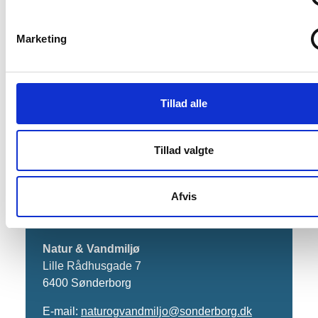
Badevandsprofil Augustenborg
Marketing
Fjord ved Madeskoven
Badevandsprofil Badeanstalten i
Augustenborg
Tillad alle
Badevandsprofil Sønderkobbel
Badevandsprofil Lavensby Strand
Tillad valgte
Afvis
Kontakt os
Natur & Vandmiljø
Lille Rådhusgade 7
6400 Sønderborg
E-mail:
naturogvandmiljo@sonderborg.dk