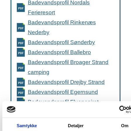
Badevandsprofil Nordals
Ferieresort
Badevandsprofil Rinkenæs
Nederby
Badevandsprofil Sønderby
Badevandsprofil Ballebro
Badevandsprofil Broager Strand
camping
Badevandsprofil Drejby Strand
Badevandsprofil Egernsund
Badevandsprofil Fluepapiret
Badevandsprofil Fynshav
Badestrand
Samtykke
Detaljer
Om