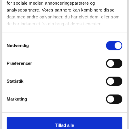
for sociale medier, annonceringspartnere og
analysepartnere. Vores partnere kan kombinere disse
data med andre oplysninger, du har givet dem, eller som
de har indsamlet fra din brug af deres tjenester.
Kontakt os
Samtykkevalg
Nødvendig
Natur & Vandmiljø
Lille Rådhusgade 7
Præferencer
6400 Sønderborg
E-mail:
naturogvandmiljo@sonderborg.dk
Statistik
Tlf. nr.:
+45 88 72 40 85
Marketing
Telefontider:
Mandag - onsdag: 10.00 - 14.00
Torsdag: 10.00 - 17.00
Tillad alle
Fredag: 10.00 - 14.00