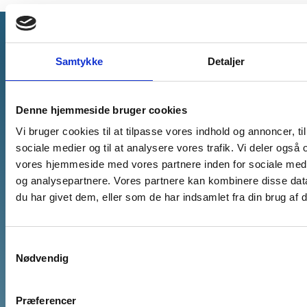
Sønderborg Kommune
Samtykke
Detaljer
E-mail:
post@sonderborg.dk
Denne hjemmeside bruger cookies
Hovedtelefonnr.:
+45 88 72 64 00
Vi bruger cookies til at tilpasse vores indhold og annoncer, til 
sociale medier og til at analysere vores trafik. Vi deler også
CVR-nr.: 29 18 97 73
vores hjemmeside med vores partnere inden for sociale med
og analysepartnere. Vores partnere kan kombinere disse dat
Om kommunen
du har givet dem, eller som de har indsamlet fra din brug af d
Kontakt Borgerservice
Bestil et opkald ved Sønderborg Kommune
Samtykkevalg
Nødvendig
EAN numre
Præferencer