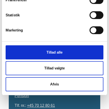
Statistik
Læs mere
Marketing
Fuldmagt pension
Tillad alle
Kontakt os
Tillad valgte
Udbetaling Danmark, Pension
Kongens Vænge 8
3400 Hillerød
Afvis
Send digital post til Udbetaling Danmark,
Pension
Tlf. nr.:
+45 70 12 80 61