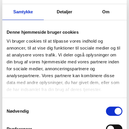
Hvor kan jeg finde
sagsbehandlingstider?
Samtykke
Detaljer
Om
Image
Denne hjemmeside bruger cookies
Vi bruger cookies til at tilpasse vores indhold og
annoncer, til at vise dig funktioner til sociale medier og til
at analysere vores trafik. Vi deler også oplysninger om
din brug af vores hjemmeside med vores partnere inden
for sociale medier, annonceringspartnere og
analysepartnere. Vores partnere kan kombinere disse
data med andre oplysninger, du har givet dem, eller som
de har indsamlet fra din brug af deres tjenester.
Samtykkevalg
Nødvendig
Præferencer