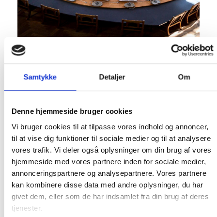
Læs mere
Samtykke
Detaljer
Om
Byrådets møde- og rejseudgifter -
2025
Denne hjemmeside bruger cookies
Byrådets møde- og rejseudgifter -
Vi bruger cookies til at tilpasse vores indhold og annoncer,
til at vise dig funktioner til sociale medier og til at analysere
2024
vores trafik. Vi deler også oplysninger om din brug af vores
Byrådets møde- og rejseudgifter -
hjemmeside med vores partnere inden for sociale medier,
annonceringspartnere og analysepartnere. Vores partnere
2023
kan kombinere disse data med andre oplysninger, du har
Byrådets møde- og rejseudgifter -
givet dem, eller som de har indsamlet fra din brug af deres
2022
tjenester.