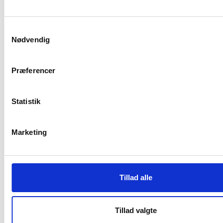
Samtykkevalg
Nødvendig
Læs mere
Præferencer
Kontrakt privat pasningsordning
Godkendelseskriterier for private
Statistik
institutioner
Marketing
Kontakt os
Tillad alle
Pladsanvisningen
Jyllandsgade 38
6400 Sønderborg
Tillad valgte