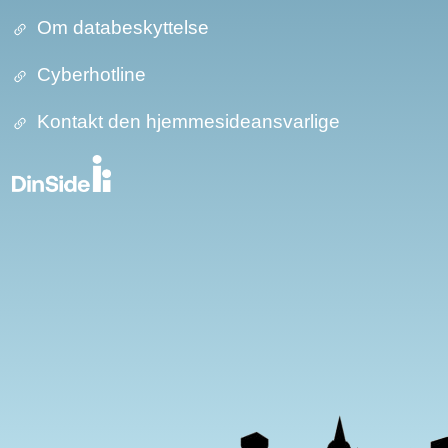
Om databeskyttelse​​
Cyberhotline
Kontakt den hjemmesideansvarlige