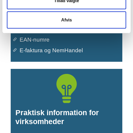
Tillad valgte
Leverandør til kommunen
Afvis
Bliv leverandør til Sønderborg
Kommune og se udbud
EAN-numre
Primær navigation
E-faktura og NemHandel
Praktisk information for
virksomheder