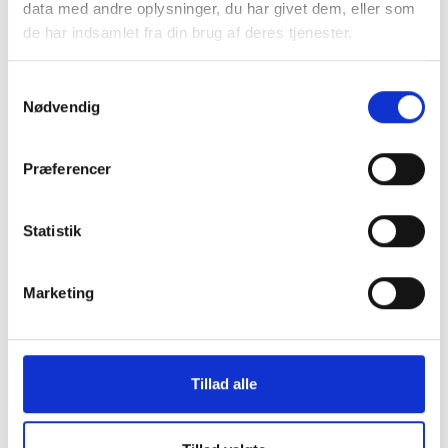
data med andre oplysninger, du har givet dem, eller som
de har indsamlet fra din brug af deres tjenester.
Landbrug
Samtykkevalg
Etablering, ændring eller udvidelse af
Nødvendig
et husdyrbrug
Halmafbrænding
Præferencer
Primær navigation
Markstakke, møddingspladser og
gyllebeholdere
Statistik
Terrænregulering af landbrugsjord
Marketing
Tillad alle