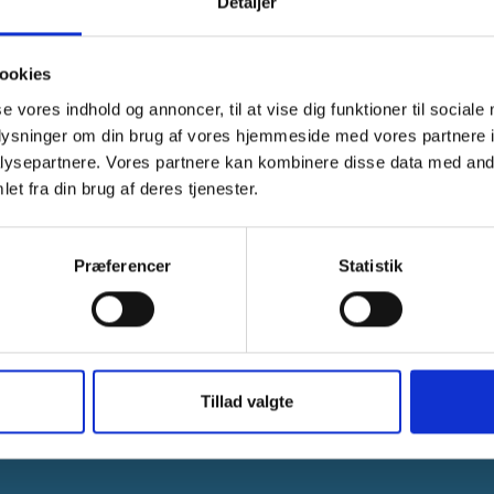
Detaljer
ookies
se vores indhold og annoncer, til at vise dig funktioner til sociale
oplysninger om din brug af vores hjemmeside med vores partnere i
ysepartnere. Vores partnere kan kombinere disse data med andr
et fra din brug af deres tjenester.
E-mail:
jobcenter@sonderb
Præferencer
Statistik
Tlf. nr.:
+45 88 72 40 27
Telefontider:
Mandag - onsdag: 10.00 - 1
Torsdag: 10.00 - 17.00
Tillad valgte
Fredag: 10.00 - 14.00