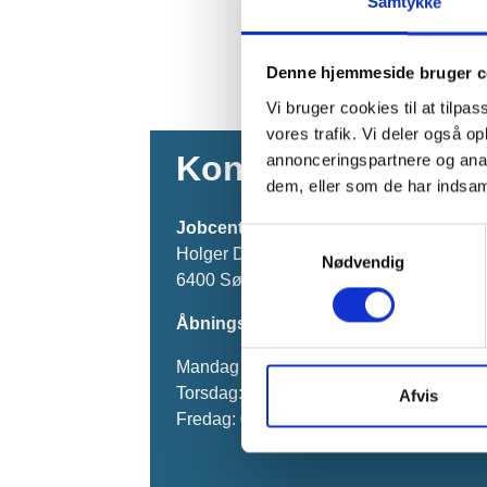
Samtykke
Denne hjemmeside bruger c
Vi bruger cookies til at tilpas
vores trafik. Vi deler også 
Kontakt os
annonceringspartnere og anal
dem, eller som de har indsaml
Jobcenter Sønderborg
Samtykkevalg
Holger Drachmanns Plads 5
Nødvendig
6400 Sønderborg
Åbningstider:
Mandag – onsdag: 8.00 – 15.00
Torsdag: 08.00 – 17.00
Afvis
Fredag: 08.00 – 15.00