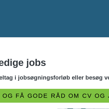
Gå til hovedindhold
edige jobs
eltag i jobsøgningsforløb eller besøg v
 OG FÅ GODE RÅD OM CV OG