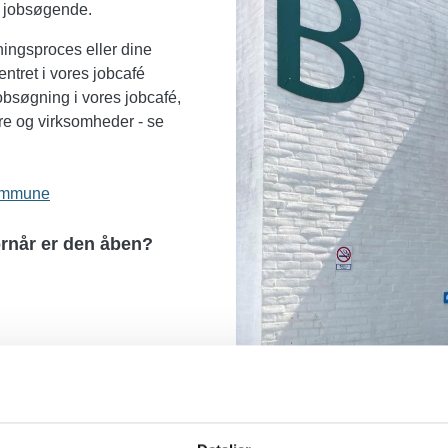
Image
er jobsøgende.
ingsproces eller dine
ntret i vores jobcafé
bsøgning i vores jobcafé,
e og virksomheder - se
Kommune
ornår er den åben?