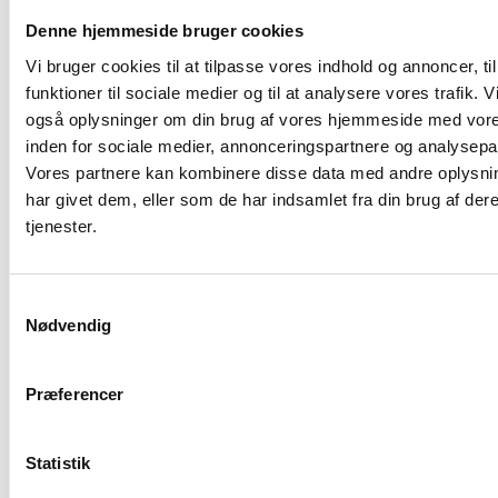
Ejendomsbidragskontoret
Denne hjemmeside bruger cookies
Voldgade 3
6400 Sønderborg
Vi bruger cookies til at tilpasse vores indhold og annoncer, til
funktioner til sociale medier og til at analysere vores trafik. V
E-mail:
ejendomsskatteafd@sonderborg.dk
-
også oplysninger om din brug af vores hjemmeside med vore
oplys gerne ejendomsnummer ved
inden for sociale medier, annonceringspartnere og analysepa
henvendelse
Vores partnere kan kombinere disse data med andre oplysni
har givet dem, eller som de har indsamlet fra din brug af der
Tlf. nr.:
+45 88 72 40 08
tjenester.
Telefon- og åbningstider for personlig
henvendelse:
Samtykkevalg
Mandag: lukket
Nødvendig
Tirsdag: 10:00 – 15:00
Onsdag: lukket
Præferencer
Torsdag: 10:00 – 17:00
Fredag: lukket
Statistik