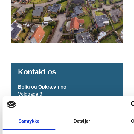
Kontakt os
Bolig og Opkrævning
Voldgade 3
6400 Sønderborg
E-mail:
opkraevning@sonderborg.dk
Samtykke
Detaljer
Tlf. nr.:
+45 88 72 40 08