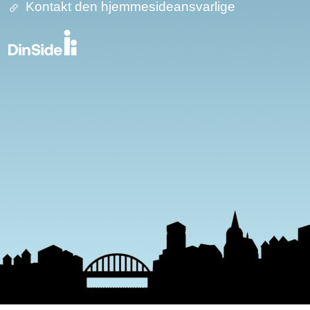
Kontakt den hjemmesideansvarlige