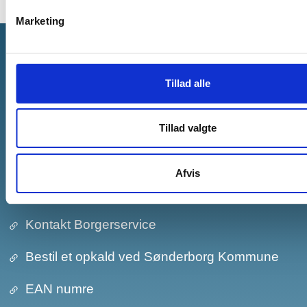
Marketing
Sønderborg Kommune
Tillad alle
E-mail:
post@sonderborg.dk
Tillad valgte
Hovedtelefonnr.:
+45 88 72 64 00
CVR-nr.: 29 18 97 73
Afvis
Om kommunen
Kontakt Borgerservice
Bestil et opkald ved Sønderborg Kommune
EAN numre