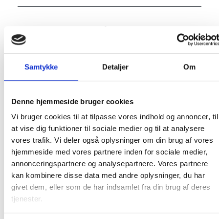
Hvordan undgår min virksomhed at
afskedige værdifulde medarbejdere,
når der i en periode ikke er opgaver
Samtykke
Detaljer
Om
nok?
Denne hjemmeside bruger cookies
Hvordan hjælper jeg mine
medarbejdere bedst videre ved
Vi bruger cookies til at tilpasse vores indhold og annoncer, til
større afskedigelser?
at vise dig funktioner til sociale medier og til at analysere
vores trafik. Vi deler også oplysninger om din brug af vores
hjemmeside med vores partnere inden for sociale medier,
annonceringspartnere og analysepartnere. Vores partnere
Image
kan kombinere disse data med andre oplysninger, du har
givet dem, eller som de har indsamlet fra din brug af deres
tjenester.