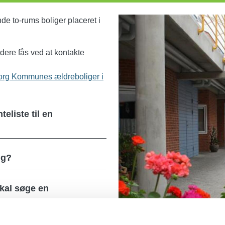
Image
e to-rums boliger placeret i
idere fås ved at kontakte
borg Kommunes ældreboliger i
eliste til en
ig?
skal søge en