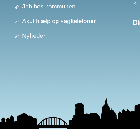
Job hos kommunen
Akut hjælp og vagttelefoner
Nyheder