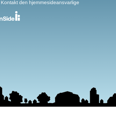
Kontakt den hjemmesideansvarlige