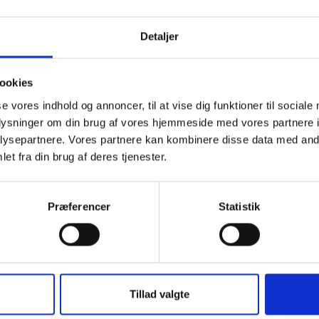
ngstider og
Detaljer
ookies
se vores indhold og annoncer, til at vise dig funktioner til sociale
Læs mere
oplysninger om din brug af vores hjemmeside med vores partnere i
ysepartnere. Vores partnere kan kombinere disse data med andr
Ansøg om ældrebol
et fra din brug af deres tjenester.
Præferencer
Statistik
nen
E-mail:
ress1607
@sonderbo
Tlf. nr.:
+45 88 72 51 16
ell
Tillad valgte
Telefontider: