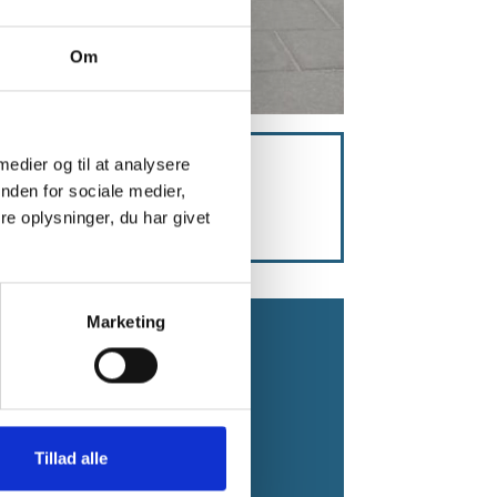
Om
 medier og til at analysere
nden for sociale medier,
e oplysninger, du har givet
ig (printversion)
Marketing
rg.dk
er
+45 88 72 56 42
Tillad alle