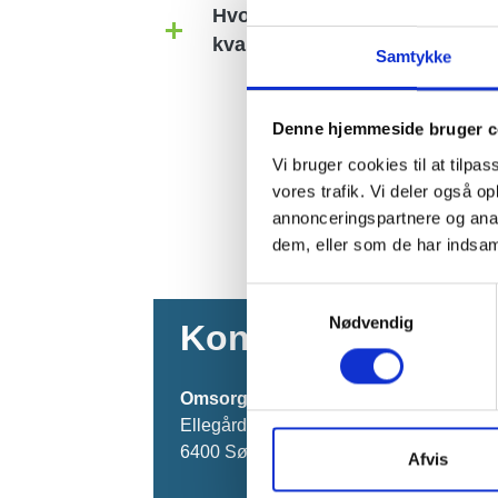
Hvor kan jeg se sagsbehandli
kvalitetsstandarder?
Samtykke
Denne hjemmeside bruger c
Vi bruger cookies til at tilpas
vores trafik. Vi deler også 
annonceringspartnere og anal
dem, eller som de har indsaml
Samtykkevalg
Nødvendig
Kontakt os
Omsorg og Udvikling - Boligvisitatio
Ellegårdvej 25A
6400 Sønderborg
Afvis