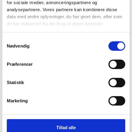
for sociale medier, annonceringspartnere og
analysepartnere. Vores partnere kan kombinere disse
data med andre oplysninger, du har givet dem, eller som
de har indsamlet fra din brug af deres tjenester.
Samtykkevalg
Nødvendig
Præferencer
Kontakt os
Statistik
Byrådssekretariatet og Jura
Rådhustorvet 10
Marketing
6400 Sønderborg
E-mail:
sekretariatet@sonderborg.dk
Tlf. nr.:
+45 88 72 64 00
Tillad alle