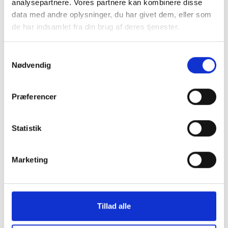
analysepartnere. Vores partnere kan kombinere disse
data med andre oplysninger, du har givet dem, eller som
de har indsamlet fra din brug af deres tjenester.
Samtykkevalg
Nødvendig
Kontakt os
Præferencer
Pladsanvisningen
Statistik
Jyllandsgade 38
6400 Sønderborg
Marketing
E-mail:
pladsanvisning@sonderborg.dk
Tlf. nr.:
+45 88 72 47 55
Tillad alle