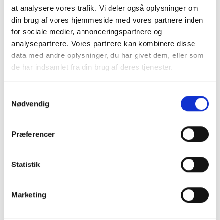
at analysere vores trafik. Vi deler også oplysninger om
din brug af vores hjemmeside med vores partnere inden
Handleplaner
for sociale medier, annonceringspartnere og
analysepartnere. Vores partnere kan kombinere disse
Beredskabsplan
data med andre oplysninger, du har givet dem, eller som
de har indsamlet fra din brug af deres tjenester.
Samtykkevalg
Kontakt os
Nødvendig
Beredskab Sønderborg
Præferencer
Ingolf Nielsens Vej 17
6400 Sønderborg
Statistik
E-mail:
brandredning@sonderborg.dk
Tlf. nr.:
+45 88 72 41 09
Marketing
Telefontider: