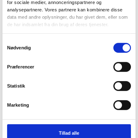
for sociale medier, annonceringspartnere og
analysepartnere. Vores partnere kan kombinere disse
data med andre oplysninger, du har givet dem, eller som
de har indsamlet fra din brug af deres tjenester.
Kontakt os
Samtykkevalg
Nødvendig
Kultur, Idræt og Fritid
Rådhustorvet 10
6400 Sønderborg
Præferencer
E-mail:
fritid@sonderborg.dk
Statistik
Send sikker post som borger
Send sikker post som virksomhed
Marketing
Tlf. nr.:
+45 88 72 42 12
Tillad alle