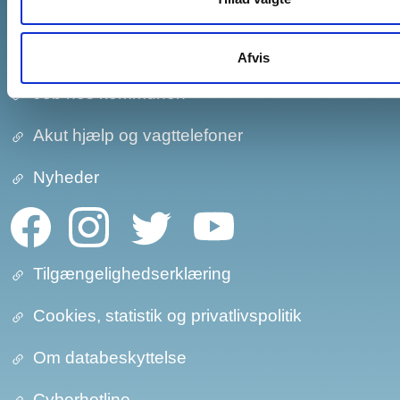
EAN numre
Information til pressen
Afvis
Job hos kommunen
Akut hjælp og vagttelefoner
Nyheder
Tilgængelighedserklæring
Cookies, statistik og privatlivspolitik
Om databeskyttelse​​
Cyberhotline