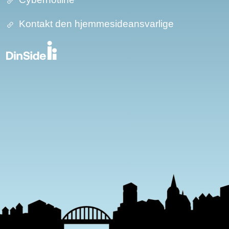
Kontakt den hjemmesideansvarlige