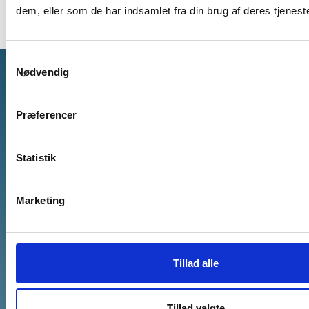
dem, eller som de har indsamlet fra din brug af deres tjeneste
Samtykkevalg
Nødvendig
Sønderborg Kommune
Præferencer
E-mail:
post@sonderborg.dk
Statistik
Hovedtelefonnr.:
+45 88 72 64 00
CVR-nr.: 29 18 97 73
Marketing
Om kommunen
Kontakt Borgerservice
Tillad alle
Bestil et opkald ved Sønderborg Kommune
Tillad valgte