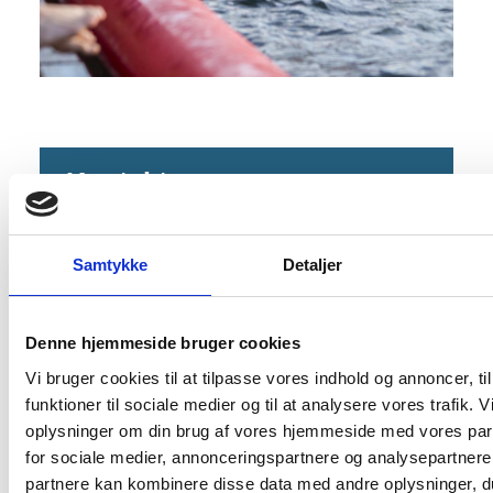
Kontakt os
Kultur, Idræt og Fritid
Rådhustorvet 10
Samtykke
Detaljer
6400 Sønderborg
E-mail:
fritid@sonderborg.dk
Denne hjemmeside bruger cookies
Vi bruger cookies til at tilpasse vores indhold og annoncer, til
Send sikker post som borger
funktioner til sociale medier og til at analysere vores trafik. 
Send sikker post som virksomhed
oplysninger om din brug af vores hjemmeside med vores par
for sociale medier, annonceringspartnere og analysepartnere
Tlf. nr.:
+45 88 72 42 12
partnere kan kombinere disse data med andre oplysninger, du