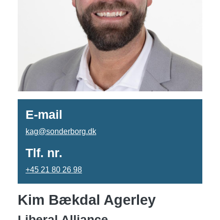
E-mail
kag@sonderborg.dk
Tlf. nr.
+45 21 80 26 98
Kim Bækdal Agerley
Liberal Alliance