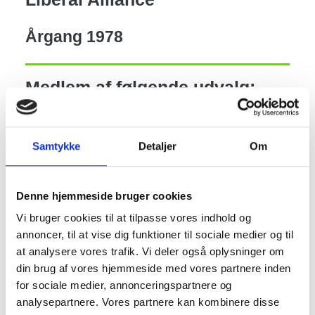
Årgang
1978
Medlem af følgende udvalg:
Børn-, Skole- og Familieudvalget
Kultur-, Handel- og Turismeudvalget
Samtykke
Detaljer
Om
Antal personlige stemmer ved
Denne hjemmeside bruger cookies
sidste kommunalvalg:
Vi bruger cookies til at tilpasse vores indhold og
634
annoncer, til at vise dig funktioner til sociale medier og til
at analysere vores trafik. Vi deler også oplysninger om
din brug af vores hjemmeside med vores partnere inden
Årligt
for sociale medier, annonceringspartnere og
Medlemskaber og
vederlag i
analysepartnere. Vores partnere kan kombinere disse
bestyrelsesposter
kr.