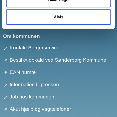
E-mail:
post@sonderborg.dk
Hovedtelefonnr.:
+45 88 72 64 00
Afvis
CVR-nr.: 29 18 97 73
Om kommunen
Kontakt Borgerservice
Bestil et opkald ved Sønderborg Kommune
EAN numre
Information til pressen
Job hos kommunen
Akut hjælp og vagttelefoner