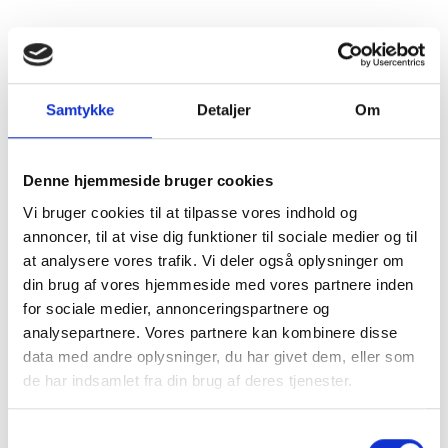
Hvordan er det at bo i Nybøl
Samtykke
Detaljer
Om
Er der mulighed for at få
dispensation til andre
Denne hjemmeside bruger cookies
tagmaterialer?
Vi bruger cookies til at tilpasse vores indhold og
annoncer, til at vise dig funktioner til sociale medier og til
at analysere vores trafik. Vi deler også oplysninger om
Hvem kan jeg kontakte med
din brug af vores hjemmeside med vores partnere inden
spørgsmål?
for sociale medier, annonceringspartnere og
analysepartnere. Vores partnere kan kombinere disse
data med andre oplysninger, du har givet dem, eller som
de har indsamlet fra din brug af deres tjenester.
Gode grunde til at slå til
Samtykkevalg