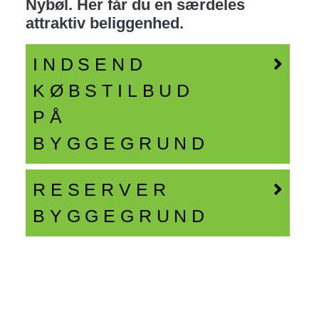
Nybøl. Her får du en særdeles
attraktiv beliggenhed.
INDSEND
KØBSTILBUD
PÅ
BYGGEGRUND
RESERVER
BYGGEGRUND