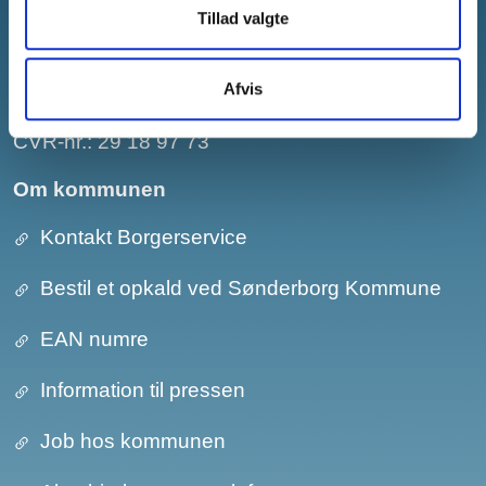
Tillad valgte
E-mail:
post@sonderborg.dk
Afvis
Hovedtelefonnr.:
+45 88 72 64 00
CVR-nr.: 29 18 97 73
Om kommunen
Kontakt Borgerservice
Bestil et opkald ved Sønderborg Kommune
EAN numre
Information til pressen
Job hos kommunen