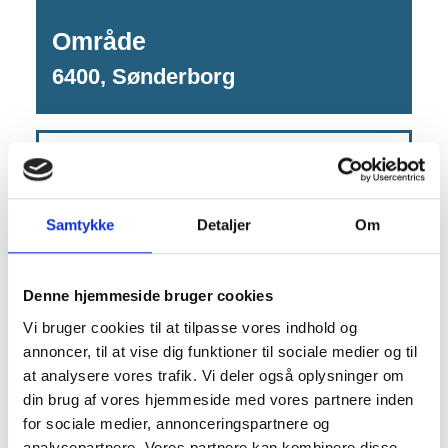
Område
6400, Sønderborg
Vedhæftede dokumenter
§19 tilladelse til genindbygning af
Samtykke
Detaljer
Om
lettere forurenet jord, PFAS-
forurenet jord
Denne hjemmeside bruger cookies
Vi bruger cookies til at tilpasse vores indhold og
annoncer, til at vise dig funktioner til sociale medier og til
at analysere vores trafik. Vi deler også oplysninger om
Kontakt os
din brug af vores hjemmeside med vores partnere inden
for sociale medier, annonceringspartnere og
analysepartnere. Vores partnere kan kombinere disse