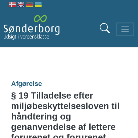
Gå til hovedindhold
Afgørelse
§ 19 Tilladelse efter
miljøbeskyttelsesloven til
håndtering og
genanvendelse af lettere
forurenet og forurenet