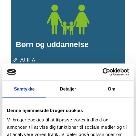
Børn og uddannelse
AULA
DinSide - Børn og unges digitale
indgang til Barnets Lov
Samtykke
Detaljer
Om
Dagpleje, vuggestue og børnehave
Primær navigation
Skoler, SFO og klub
Denne hjemmeside bruger cookies
Støtte og vejledning til børn, unge og
Vi bruger cookies til at tilpasse vores indhold og
familier
annoncer, til at vise dig funktioner til sociale medier og til
Uddannelser for unge og Ungecenteret
at analysere vores trafik. Vi deler også oplysninger om