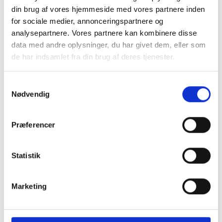
din brug af vores hjemmeside med vores partnere inden
for sociale medier, annonceringspartnere og
analysepartnere. Vores partnere kan kombinere disse
data med andre oplysninger, du har givet dem, eller som
de har indsamlet fra din brug af deres tjenester.
Samtykkevalg
Nødvendig
Veje og trafik
Giv et praj
Præferencer
Parkeringspladser
Statistik
P-afgifter og klagemuligheder
Kollektiv trafik og buskort
Primær navigation
Marketing
Havne og bådpladser
Broer