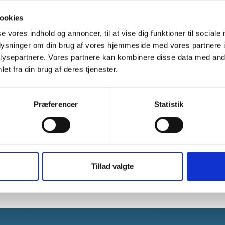
ookies
se vores indhold og annoncer, til at vise dig funktioner til sociale
oplysninger om din brug af vores hjemmeside med vores partnere i
E-mail:
byg@sonderborg.d
ysepartnere. Vores partnere kan kombinere disse data med andr
et fra din brug af deres tjenester.
Tlf. nr.:
+45 88 72 40 82
Telefontider:
Præferencer
Statistik
Mandag - tirsdag: 9.00 - 15
Onsdag: lukket
Torsdag: 9.00 - 17.00
Fredag: 9.00 - 14.00
Tillad valgte