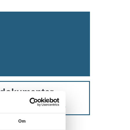
 dokumenter
 til etablering af legeplads
Om