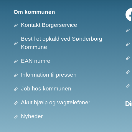
Om kommunen
Kontakt Borgerservice
Bestil et opkald ved Sønderborg
Kommune
EAN numre
Information til pressen
Job hos kommunen
Akut hjælp og vagttelefoner
Nyheder