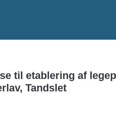
Gå til hovedindhold
e til etablering af legep
erlav, Tandslet