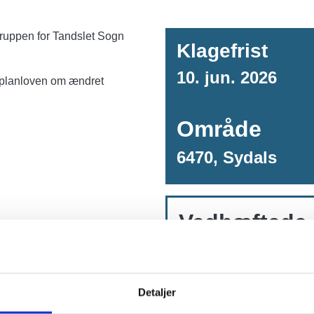
gruppen for Tandslet Sogn
Klagefrist
10. jun. 2026
 i planloven om ændret
Område
6470, Sydals
Vedhæftede
Landzonetilladelse
Detaljer