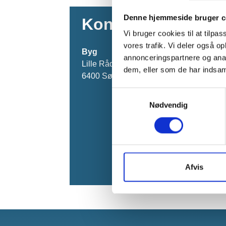
Denne hjemmeside bruger c
Kontakt os
Vi bruger cookies til at tilpas
vores trafik. Vi deler også 
Byg
annonceringspartnere og anal
Lille Rådhusgade 7
dem, eller som de har indsaml
6400 Sønderborg
Samtykkevalg
Nødvendig
Afvis