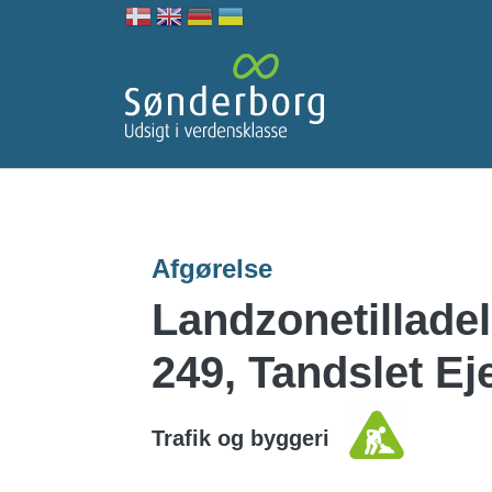
Afgørelse
Landzonetilladels
249, Tandslet Ej
Name
Trafik og byggeri
Hørings- eller afgørelseskategori